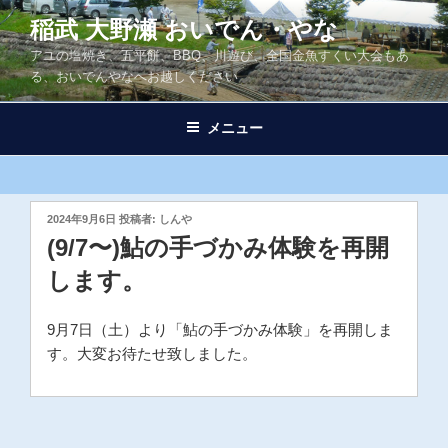
コ
稲武 大野瀬 おいでん・やな
ン
アユの塩焼き、五平餅、BBQ、川遊び、全国金魚すくい大会もあ
テ
る、おいでんやなへお越しください
ン
ツ
メニュー
へ
ス
キ
ッ
投
2024年9月6日
投稿者:
しんや
プ
稿
(9/7〜)鮎の手づかみ体験を再開
日:
します。
9月7日（土）より「鮎の手づかみ体験」を再開しま
す。大変お待たせ致しました。