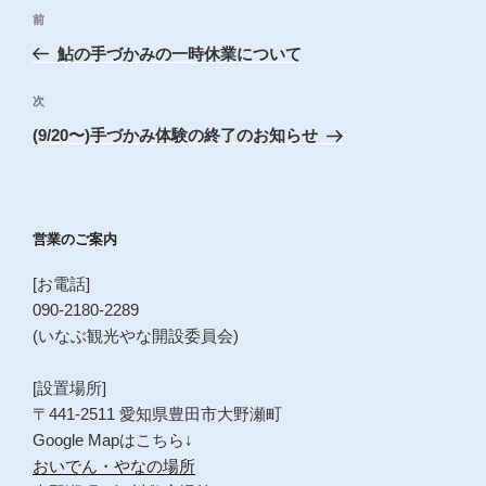
投
前
前
稿
の
鮎の手づかみの一時休業について
ナ
投
ビ
稿
次
次
ゲ
の
(9/20〜)手づかみ体験の終了のお知らせ
投
ー
稿
シ
ョ
営業のご案内
ン
[お電話]
090-2180-2289
(いなぶ観光やな開設委員会)
[設置場所]
〒441-2511 愛知県豊田市大野瀬町
Google Mapはこちら↓
おいでん・やなの場所