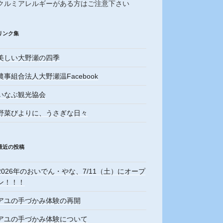
クルミアレルギーがある方はご注意下さい
リンク集
美しい大野瀬の四季
農事組合法人大野瀬温Facebook
いなぶ観光協会
野菜びよりに、うさぎな日々
最近の投稿
2026年のおいでん・やな、7/11（土）にオープ
ン！！！
アユの手づかみ体験の再開
アユの手づかみ体験について