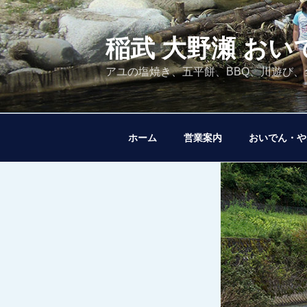
コ
ン
テ
稲武 大野瀬 お
ン
アユの塩焼き、五平餅、BBQ、川遊び
ツ
へ
ス
キ
ホーム
営業案内
おいでん・や
ッ
プ