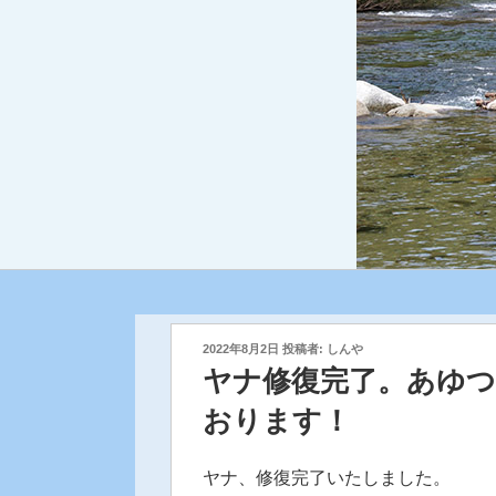
投
2022年8月2日
投稿者:
しんや
稿
ヤナ修復完了。あゆつ
日:
おります！
ヤナ、修復完了いたしました。