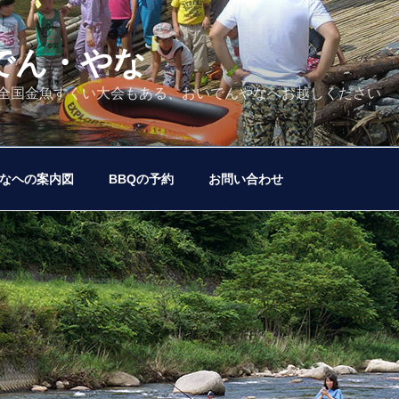
いでん・やな
、全国金魚すくい大会もある、おいでんやなへお越しください
なヘの案内図
BBQの予約
お問い合わせ