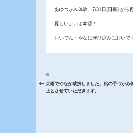
あゆつかみ体験、7/31日(日曜) か
夏もいよいよ本番！
おいでん・やなにぜひ涼みにおいで
投
前
前
稿
の
大雨でやなが破損しました。鮎の手づかみ
投
止とさせていただきます。
ナ
稿
ビ
ゲ
ー