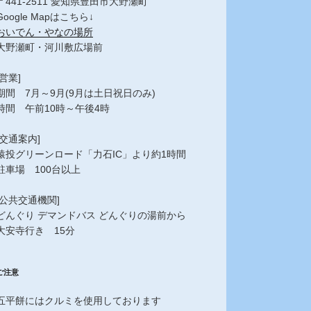
〒441-2511 愛知県豊田市大野瀬町
Google Mapはこちら↓
おいでん・やなの場所
大野瀬町・河川敷広場前
[営業]
期間 7月～9月(9月は土日祝日のみ)
時間 午前10時～午後4時
[交通案内]
猿投グリーンロード「力石IC」より約1時間
駐車場 100台以上
[公共交通機関]
どんぐり デマンドバス どんぐりの湯前から
大安寺行き 15分
ご注意
五平餅にはクルミを使用しております