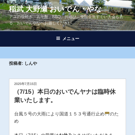
コ
稲武 大野瀬 おいでん・やな
ン
アユの塩焼き、五平餅、BBQ、川遊び、全国金魚すくい大会もあ
テ
る、おいでんやなへお越しください
ン
ツ
メニュー
へ
ス
キ
ッ
投稿者:
しんや
プ
投
2025年7月15日
稿
（7/15）本日のおいでんヤナは臨時休
日:
業いたします。
台風５号の大雨により国道１５３号通行止め
のた
め