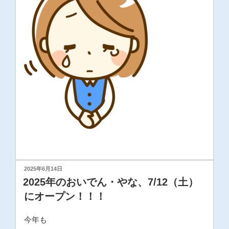
投
2025年6月14日
稿
2025年のおいでん・やな、7/12（土）
日:
にオープン！！！
今年も