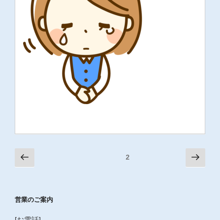
投
前
次
固定ページ
2
の
の
稿
ペ
ペ
の
ー
ー
ペ
営業のご案内
ジ
ジ
ー
[お電話]