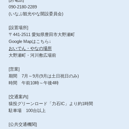
ジ
090-2180-2289
送
(いなぶ観光やな開設委員会)
り
[設置場所]
〒441-2511 愛知県豊田市大野瀬町
Google Mapはこちら↓
おいでん・やなの場所
大野瀬町・河川敷広場前
[営業]
期間 7月～9月(9月は土日祝日のみ)
時間 午前10時～午後4時
[交通案内]
猿投グリーンロード「力石IC」より約1時間
駐車場 100台以上
[公共交通機関]